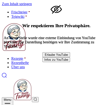
Zum Inhalt springen
Frischteige
Teigwiki
Wir respektieren Ihre Privatsphäre.
Wir respektieren Ihre Privatsphäre.
An dieser Stelle wurde eine externe Einbindung von YouTube
An dieser Stelle wurde eine externe Einbindung von YouTube
blockiert. Zur Darstellung benötigen wir Ihre Zustimmung zu
blockiert. Zur Darstellung benötigen wir Ihre Zustimmung zu
YouTube.
YouTube.
Erlaube YouTube
Erlaube YouTube
Rezepte
Infos zu YouTube
Infos zu YouTube
Rezepthefte
Über uns
Menu