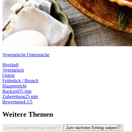
Vegetarische Osterquiche
Herzhaft
Vegetarisch
Ostern
Frühstück / Brunch
Hauptgericht
Backzeit
55 min
Zubereitung
25 min
Bewertung
4.1/5
Weitere Themen
Zum vorherigen Eintrag swipen
Zum nächsten Eintrag swipen