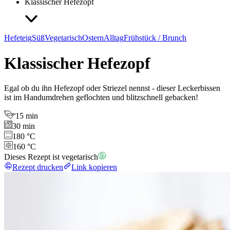
Klassischer Hefezopf
Hefeteig
Süß
Vegetarisch
Ostern
Alltag
Frühstück / Brunch
Klassischer Hefezopf
Egal ob du ihn Hefezopf oder Striezel nennst - dieser Leckerbissen
ist im Handumdrehen geflochten und blitzschnell gebacken!
15 min
30 min
180 °C
160 °C
Dieses Rezept ist vegetarisch
Rezept drucken
Link kopieren