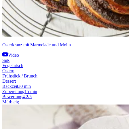
Osterkranz mit Marmelade und Mohn
Video
Süß
Vegetarisch
Ostern
Frühstück / Brunch
Dessert
Backzeit
30 min
Zubereitung
15 min
Bewertung
4.2/5
Mürbteig