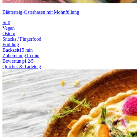
Blätterteig-Osterhasen mit Mohnfüllung
Süß
Vegan
Ostern
Snacks / Fingerfood
Frühling
Backzeit
15 min
Zubereitung
15 min
Bewertung
4.2/5
Quiche- & Tarteteig