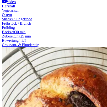
Video
Herzhaft
Vegetarisch
Ostern
Snacks / Fingerfood
Frühstück / Brunch
Frühling
Backzeit
30 min
Zubereitung
25 min
Bewertung
4.2/5
Croissant- & Plunderteig