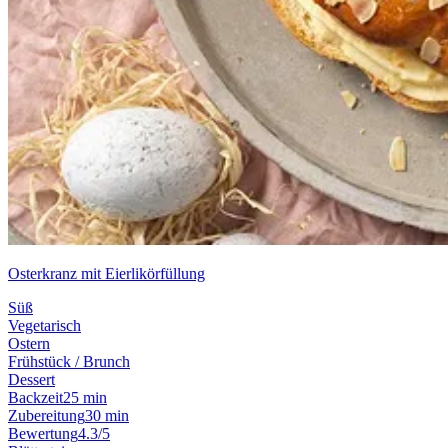
Osterkranz mit Eierlikörfüllung
Süß
Vegetarisch
Ostern
Frühstück / Brunch
Dessert
Backzeit
25 min
Zubereitung
30 min
Bewertung
4.3/5