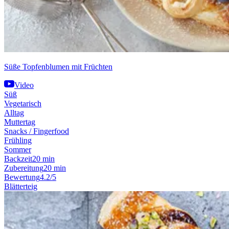
Süße Topfenblumen mit Früchten
Video
Süß
Vegetarisch
Alltag
Muttertag
Snacks / Fingerfood
Frühling
Sommer
Backzeit
20 min
Zubereitung
20 min
Bewertung
4.2/5
Blätterteig