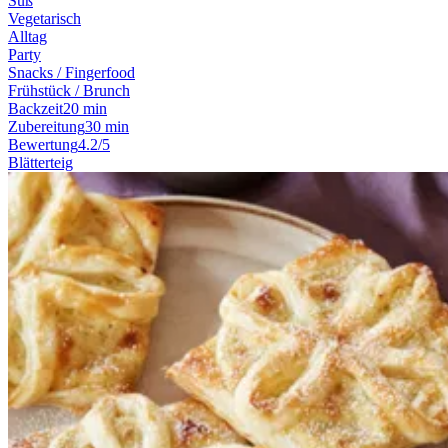
Süß
Vegetarisch
Alltag
Party
Snacks / Fingerfood
Frühstück / Brunch
Backzeit
20 min
Zubereitung
30 min
Bewertung
4.2/5
Blätterteig