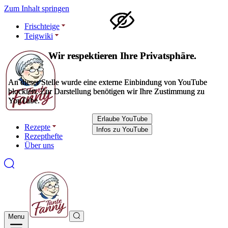
Zum Inhalt springen
Frischteige
Teigwiki
Wir respektieren Ihre Privatsphäre.
Wir respektieren Ihre Privatsphäre.
An dieser Stelle wurde eine externe Einbindung von YouTube
An dieser Stelle wurde eine externe Einbindung von YouTube
blockiert. Zur Darstellung benötigen wir Ihre Zustimmung zu
blockiert. Zur Darstellung benötigen wir Ihre Zustimmung zu
YouTube.
YouTube.
Erlaube YouTube
Erlaube YouTube
Rezepte
Infos zu YouTube
Infos zu YouTube
Rezepthefte
Über uns
Menu